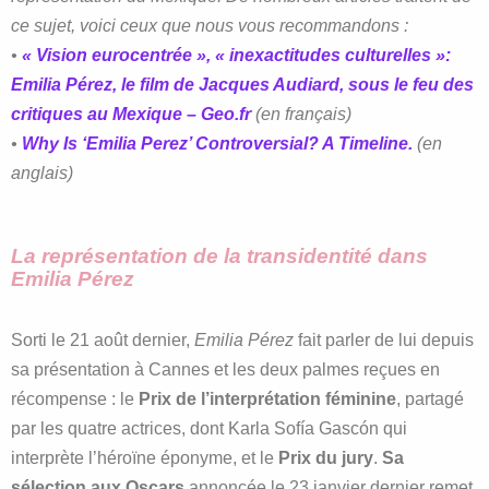
ce sujet, voici ceux que nous vous recommandons :
•
« Vision eurocentrée », « inexactitudes culturelles »:
Emilia Pérez, le film de Jacques Audiard,
sous le feu des
critiques au Mexique – Geo.fr
(en français)
•
Why Is ‘Emilia Perez’ Controversial? A Timeline.
(en
anglais)
La représentation de la transidentité dans
Emilia Pérez
Sorti le 21 août dernier,
Emilia Pérez
fait parler de lui depuis
sa présentation à Cannes et les deux palmes reçues en
récompense : le
Prix de l’interprétation féminine
, partagé
par les quatre actrices, dont Karla Sofía Gascón qui
interprète l’héroïne éponyme, et le
Prix du jury
.
Sa
sélection aux Oscars
annoncée le 23 janvier dernier remet