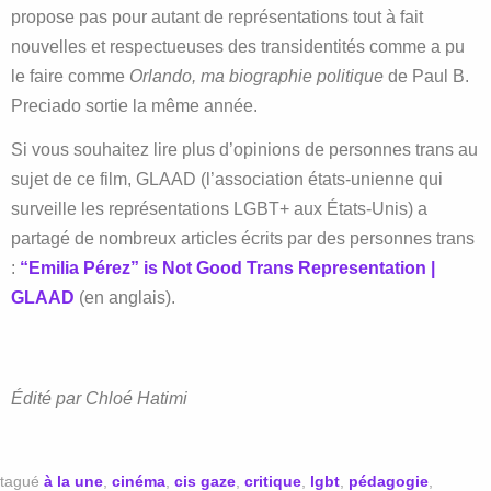
propose pas pour autant de représentations tout à fait
nouvelles et respectueuses des transidentités comme a pu
le faire comme
Orlando, ma biographie politique
de Paul B.
Preciado sortie la même année.
Si vous souhaitez lire plus d’opinions de personnes trans au
sujet de ce film, GLAAD (l’association états-unienne qui
surveille les représentations LGBT+ aux États-Unis) a
partagé de nombreux articles écrits par des personnes trans
:
“Emilia Pérez” is Not Good Trans Representation |
GLAAD
(en anglais).
Édité par Chloé Hatimi
tagué
à la une
,
cinéma
,
cis gaze
,
critique
,
lgbt
,
pédagogie
,