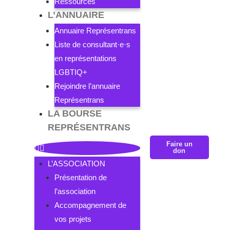
Ressources
L’ANNUAIRE
Annuaire Représentrans
Liste de consultant·e·s
en représentations
LGBTIQ+
Rejoindre l’annuaire
Représentrans
LA BOURSE
REPRÉSENTRANS
Faire un
don
L’ASSOCIATION
Présentation de
l’association
Accompagnement de
vos projets