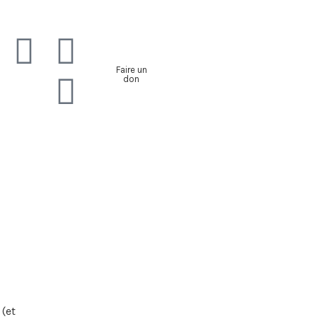
Faire un
don
 (et