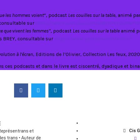
que les hommes voient
”, podcast
Les couilles sur la table
, animé par
 consultable sur
https://www.youtube.com/watch?v=0oMsFl
ce que vivent les femmes”
, podcast
Les couilles sur le table
animé p
is BREY, consultable sur
https://www.youtube.com/watch?
volution à l’écran
, Editions de l’Olivier, Collection Les feux, 2020
ns ces podcasts et dans le livre est ciscentré, dyadique et bina
E
Cis G
Représentrans et
es trans • Auteur de