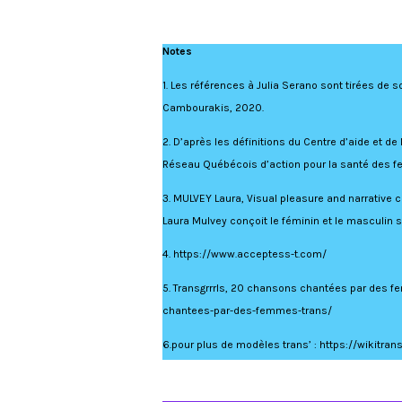
Notes
1. Les références à Julia Serano sont tirées de s
Cambourakis, 2020.
2. D’après les définitions du Centre d’aide et 
Réseau Québécois d’action pour la santé des
3. MULVEY Laura, Visual pleasure and narrative ci
Laura Mulvey conçoit le féminin et le masculin s
4. https://www.acceptess-t.com/
5. Transgrrrls, 20 chansons chantées par des 
chantees-par-des-femmes-trans/
6.pour plus de modèles trans’ : https://wikitra