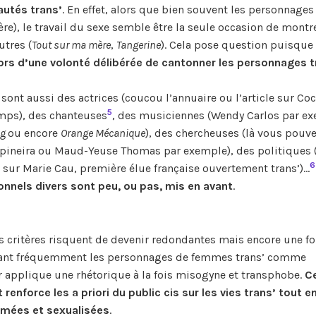
utés trans’
. En effet, alors que bien souvent les personnages 
ère), le travail du sexe semble être la seule occasion de montr
utres (
Tout sur ma mère
,
Tangerine
). Cela pose question puisque 
 lors d’une volonté délibérée de cantonner les personnages t
 sont aussi des actrices (coucou l’annuaire ou l’article sur Coc
5
mps), des chanteuses
, des musiciennes (Wendy Carlos par ex
ng
ou encore
Orange Mécanique
), des chercheuses (là vous pouv
Espineira ou Maud-Yeuse Thomas par exemple), des politiques 
6
 sur Marie Cau, première élue française ouvertement trans’)…
nnels divers sont peu, ou pas, mis en avant
.
s critères risquent de devenir redondantes mais encore une foi
ntant fréquemment les personnages de femmes trans’ comme
ur applique une rhétorique à la fois misogyne et transphobe.
Ce
 renforce les a priori du public cis sur les vies trans’ tout en
smées et sexualisées
.