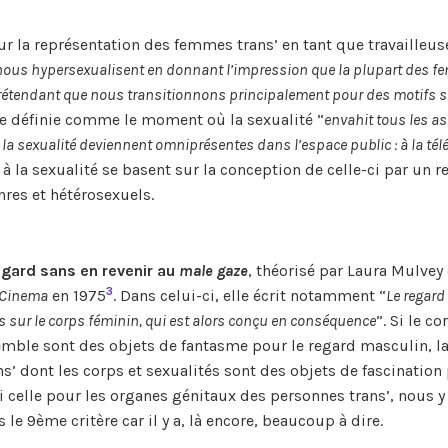
sur la représentation des femmes trans’ en tant que travailleu
nous hypersexualisent en donnant l’impression que la plupart des 
 prétendant que nous transitionnons principalement pour des motifs 
e définie comme le moment où la sexualité “
envahit tous les a
à la sexualité deviennent omniprésentes dans l’espace public : à la télé
 à la sexualité se basent sur la conception de celle-ci par un r
res et hétérosexuels.
gard sans en revenir au
male gaze
, théorisé par Laura Mulvey
3
e Cinema
en 1975
. Dans celui-ci, elle écrit notamment “
Le regard
s sur le corps féminin, qui est alors conçu en conséquence
”. Si le co
mble sont des objets de fantasme pour le regard masculin, l
s’ dont les corps et sexualités sont des objets de fascination 
si celle pour les organes génitaux des personnes trans’, nous y
e 9ème critère car il y a, là encore, beaucoup à dire.