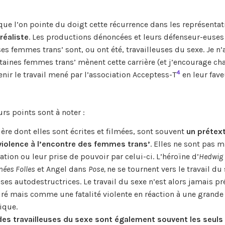
que l’on pointe du doigt cette récurrence dans les représentat
 réaliste
. Les productions dénoncées et leurs défenseur-euses
s femmes trans’ sont, ou ont été, travailleuses du sexe. Je n’
certaines femmes trans’ mènent cette carrière (et j’encourage c
4
utenir le travail mené par l’association Acceptess-T
en leur fave
s points sont à noter :
ère dont elles sont écrites et filmées, sont souvent
un prétex
iolence à l’encontre des femmes trans’
. Elles ne sont pas m
ion ou leur prise de pouvoir par celui-ci. L’héroïne d’
Hedwig 
ées Folles
et Angel dans
Pose,
ne se tournent vers le travail du
ses autodestructrices. Le travail du sexe n’est alors jamais pr
ré mais comme une fatalité violente en réaction à une grande
gique.
des travailleuses du sexe sont également souvent les seuls 