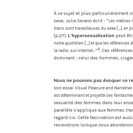
À ce sujet et plus particulièrement 
sexe, Julia Serano écrit : “
Les médias 
trans sont travailleuses du sexe […], en
(p.27).
L’hypersexualisation
peut êtr
notre quotidien […] et que les références 
2
la radio, sur internet…
”
. Ces références
dominant : celui des hommes, cisgen
Nous ne pouvons pas évoquer ce re
son essai
Visual Pleasure and Narrativ
est déterminant et projette ses fantasme
sexualité des femmes dans leur ense
parallèle s’applique aux femmes tran
regard cis. Cette fascination est aus
reviendrons lorsque nous aborderons l