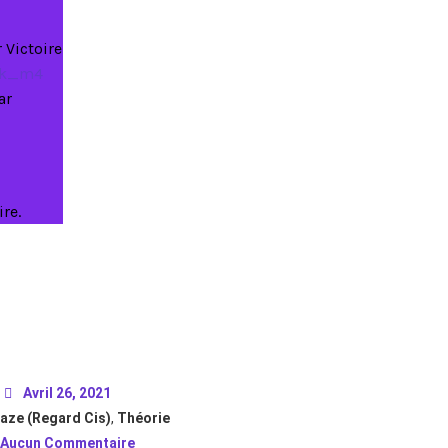
 Victoire
Qk_m4
ar
ire.
Avril 26, 2021
aze (Regard Cis)
,
Théorie
Aucun Commentaire