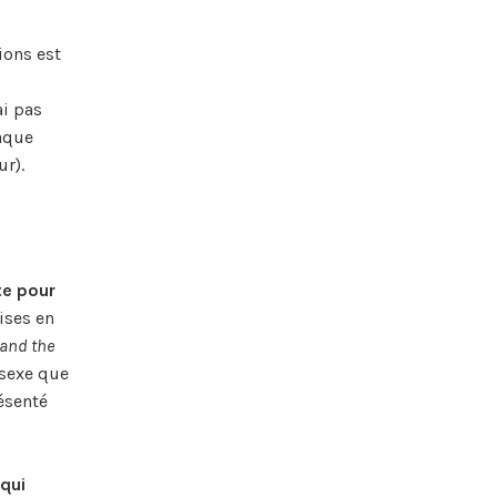
ions est
ai pas
haque
ur).
te pour
ises en
and the
 sexe que
ésenté
qui