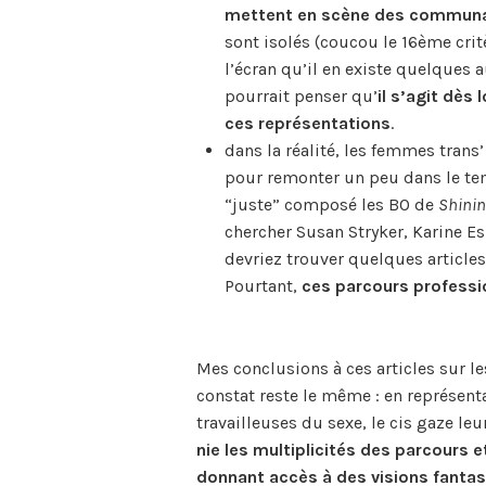
mettent en scène des communa
sont isolés (coucou le 16ème crit
l’écran qu’il en existe quelques a
pourrait penser qu’
il s’agit dès
ces représentations
.
dans la réalité, les femmes trans’
pour remonter un peu dans le te
“juste” composé les BO de
Shini
chercher Susan Stryker, Karine 
devriez trouver quelques articles
Pourtant,
ces parcours professio
Mes conclusions à ces articles sur le
constat reste le même : en représe
travailleuses du sexe, le cis gaze le
nie les multiplicités des parcours et
donnant accès à des visions fanta