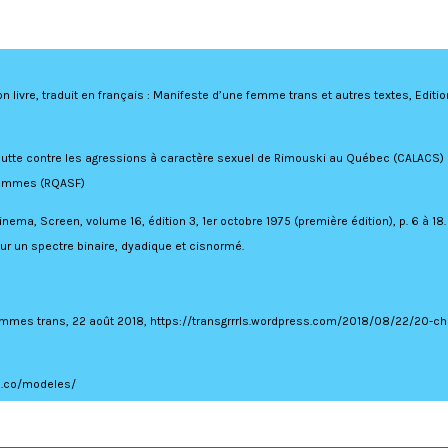
on livre, traduit en français : Manifeste d’une femme trans et autres textes, Editi
de lutte contre les agressions à caractère sexuel de Rimouski au Québec (CALACS) 
 femmes (RQASF)
nema, Screen, volume 16, édition 3, 1er octobre 1975 (première édition), p. 6 à 18.
ur un spectre binaire, dyadique et cisnormé.
femmes trans, 22 août 2018, https://transgrrrls.wordpress.com/2018/08/22/20-c
ns.co/modeles/