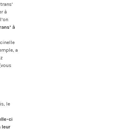
trans’
er à
l’on
rans’ à
cinelle
emple, a
ez
(vous
s, le
lle-ci
 leur