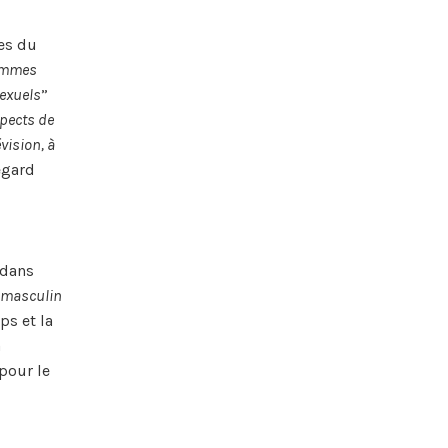
ses du
femmes
sexuels
”
spects de
vision, à
egard
 dans
 masculin
rps et la
a
pour le