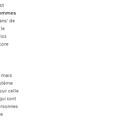
st
 femmes
ans’ de
 le
iss
core
s mais
ystème
sur celle
qui sont
ersonnes
te
s