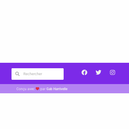
Conçu avec
par
Gab Harrivelle