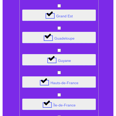
Grand Est
Guadeloupe
Guyane
Hauts-de-France
Île-de-France