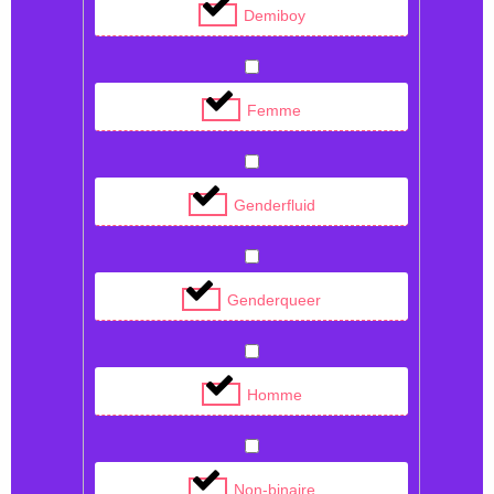
Demiboy
Femme
Genderfluid
Genderqueer
Homme
Non-binaire