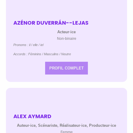
AZÉNOR DUVERRÁN--LEJAS
Acteur·ice
Non-binaire
Pronoms : il / elle / iel
Accords : Féminins / Masculins / Neutre
PROFIL COMPLET
ALEX AYMARD
Auteur·ice, Scénariste, Réalisateur·ice, Producteur·ice
Femme