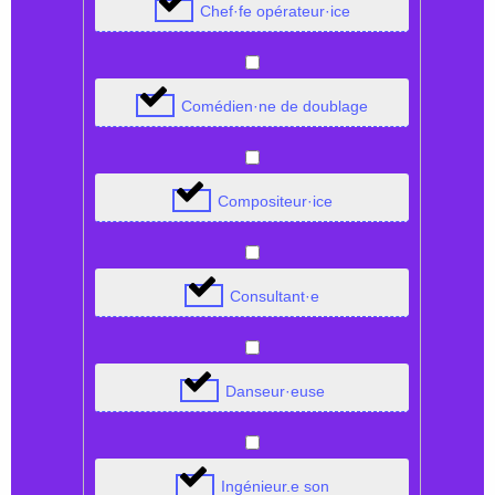
Chef·fe opérateur·ice
Comédien·ne de doublage
Compositeur·ice
Consultant·e
Danseur·euse
Ingénieur.e son