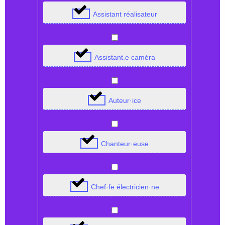
Assistant réalisateur
Assistant.e caméra
Auteur·ice
Chanteur·euse
Chef·fe électricien·ne