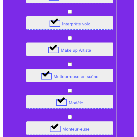
Interprète voix
Make up Artiste
Metteur·euse en scène
Modèle
Monteur·euse