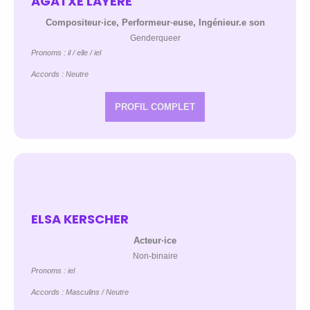
AGATXE LAYÈRE
Compositeur·ice, Performeur·euse, Ingénieur.e son
Genderqueer
Pronoms : il / elle / iel
Accords : Neutre
PROFIL COMPLET
ELSA KERSCHER
Acteur·ice
Non-binaire
Pronoms : iel
Accords : Masculins / Neutre