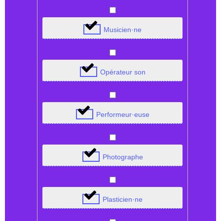
Musicien·ne
Opérateur son
Performeur·euse
Photographe
Plasticien·ne