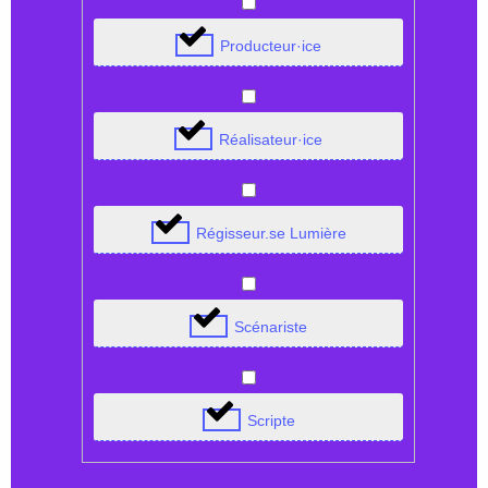
Producteur·ice
Réalisateur·ice
Régisseur.se Lumière
Scénariste
Scripte