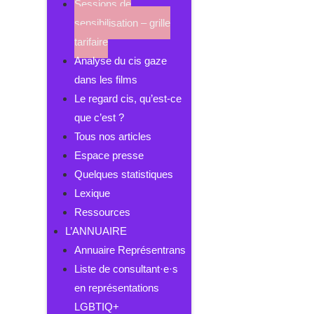
Sessions de
sensibilisation – grille
tarifaire
Analyse du cis gaze
dans les films
Le regard cis, qu’est-ce
que c’est ?
Tous nos articles
Espace presse
Quelques statistiques
Lexique
Ressources
L’ANNUAIRE
Annuaire Représentrans
Liste de consultant·e·s
en représentations
LGBTIQ+