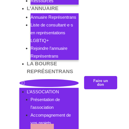
Ressources
L’ANNUAIRE
Annuaire Représentrans
Liste de consultant·e·s
en représentations
LGBTIQ+
Rejoindre l’annuaire
Représentrans
LA BOURSE
REPRÉSENTRANS
Faire un
don
L’ASSOCIATION
Présentation de
l’association
Accompagnement de
vos projets