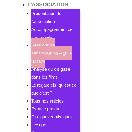
L’ASSOCIATION
Présentation de
l’association
Accompagnement de
vos projets
Sessions de
sensibilisation – grille
tarifaire
Analyse du cis gaze
dans les films
Le regard cis, qu’est-ce
que c’est ?
Tous nos articles
Espace presse
Quelques statistiques
Lexique