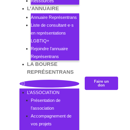
Ressources
L’ANNUAIRE
Annuaire Représentrans
Liste de consultant·e·s
en représentations
LGBTIQ+
Rejoindre l’annuaire
Représentrans
LA BOURSE
REPRÉSENTRANS
Faire un
don
L’ASSOCIATION
Présentation de
l’association
Accompagnement de
vos projets