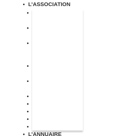
L’ASSOCIATION
Présentation de
l’association
Accompagnement de
vos projets
Sessions de
sensibilisation – grille
tarifaire
Analyse du cis gaze
dans les films
Le regard cis, qu’est-ce
que c’est ?
Tous nos articles
Espace presse
Quelques statistiques
Lexique
Ressources
L’ANNUAIRE