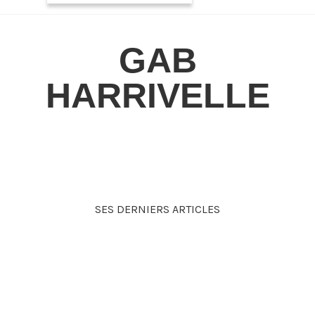
GAB
HARRIVELLE
Fondateur de Représentrans, Consultant
Création LGBTQ+ (iel)
SES DERNIERS ARTICLES