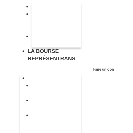
Annuaire Représentrans
Liste de consultant·e·s
en représentations
LGBTIQ+
Rejoindre l’annuaire
Représentrans
LA BOURSE
REPRÉSENTRANS
Faire un don
L’ASSOCIATION
Présentation de
l’association
Accompagnement de
vos projets
Sessions de
sensibilisation – grille
tarifaire