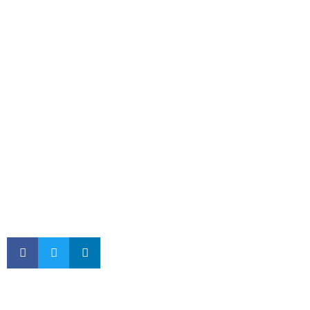
Collaborez avec nous !
Nous pouvons vous accompagner dans votre
recherche d'acteur·ice·s, dans la relecture de
votre scénario, la pédagogie auprès de votre
équipe, dans la création d'une représentation
des transidentités plus juste en somme.
Nous contacter