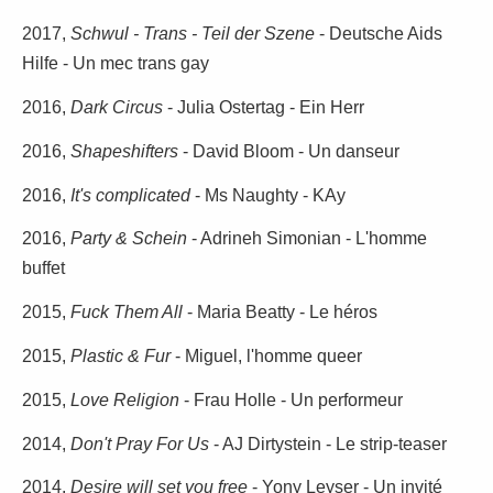
2017,
Schwul - Trans - Teil der Szene
- Deutsche Aids
Hilfe - Un mec trans gay
2016,
Dark Circus
- Julia Ostertag - Ein Herr
2016,
Shapeshifters
- David Bloom - Un danseur
2016,
It's complicated
- Ms Naughty - KAy
2016,
Party & Schein
- Adrineh Simonian - L'homme
buffet
2015,
Fuck Them All
- Maria Beatty - Le héros
2015,
Plastic & Fur
- Miguel, l'homme queer
2015,
Love Religion
- Frau Holle - Un performeur
2014,
Don't Pray For Us
- AJ Dirtystein - Le strip-teaser
2014,
Desire will set you free
- Yony Leyser - Un invité