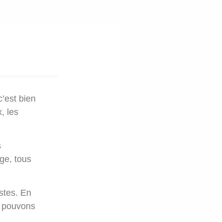
c’est bien
, les
s
ge, tous
ustes. En
us pouvons