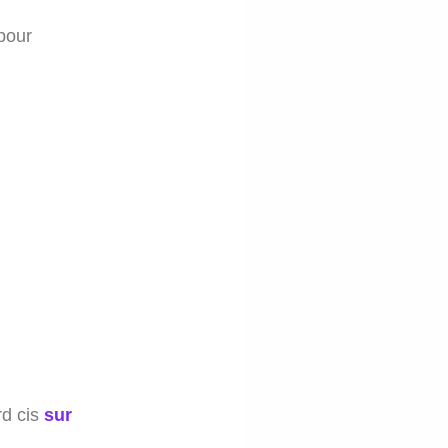
pour
rd cis
sur