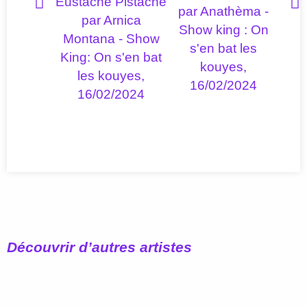
Eustache Pistache
Eust
par Anathèma -
par Arnica
p
Show king : On
Montana - Show
F
s'en bat les
King: On s'en bat
kouyes,
les kouyes,
16/02/2024
16/02/2024
Découvrir d’autres artistes