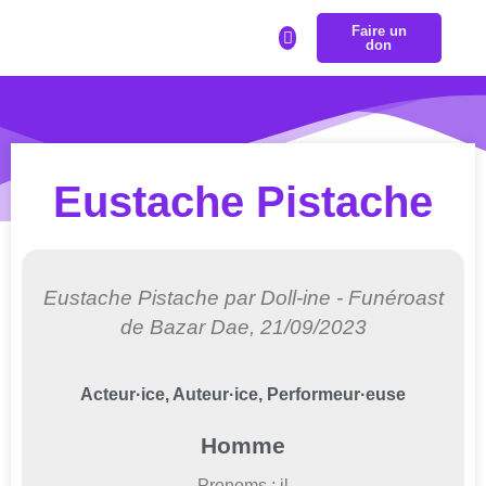
Faire un
LA BOURSE REPRÉSENTRANS
don
Eustache Pistache
Eustache Pistache par Doll-ine - Funéroast
de Bazar Dae, 21/09/2023
Acteur·ice, Auteur·ice, Performeur·euse
Homme
Pronoms : il