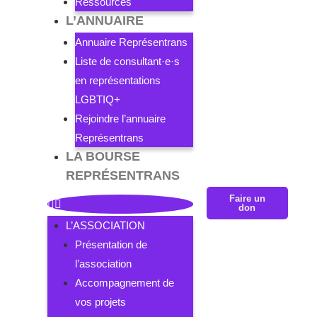
Ressources
L’ANNUAIRE
Annuaire Représentrans
Liste de consultant·e·s
en représentations
LGBTIQ+
Rejoindre l’annuaire
Représentrans
LA BOURSE
REPRÉSENTRANS
Faire un
don
L’ASSOCIATION
Présentation de
l’association
Accompagnement de
vos projets