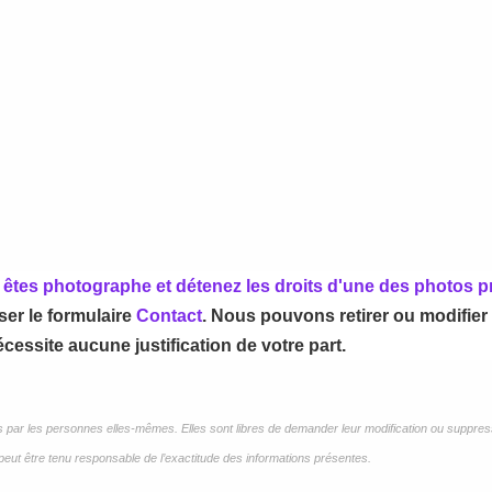
us êtes photographe et détenez les droits d'une des photos 
iser le formulaire
Contact
. Nous pouvons retirer ou modifier
cessite aucune justification de votre part.
es par les personnes elles-mêmes. Elles sont libres de demander leur modification ou suppre
eut être tenu responsable de l’exactitude des informations présentes.