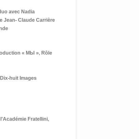
 duo avec Nadia
e Jean- Claude Carrière
ende
roduction « МЫ », Rôle
-Dix-huit Images
'Académie Fratellini,