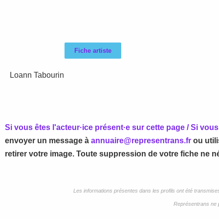
Fiche artiste
Loann Tabourin
Si vous êtes l'acteur·ice présent·e sur cette page / Si vo
envoyer un message à
annuaire@representrans.fr
ou util
retirer votre image. Toute suppression de votre fiche ne né
Les informations présentes dans les profils ont été transmis
Représentrans ne p