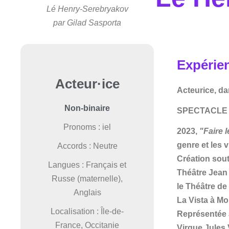
Lé Henry-Serebryakov
par Gilad Sasporta
Expérie
Acteur·ice
Acteurice, da
Non-binaire
SPECTACLE 
Pronoms : iel
2023,
"Faire 
genre et les 
Accords : Neutre
Création sout
Langues : Français et
Théâtre Jean 
Russe (maternelle),
le Théâtre de
Anglais
La Vista à Mo
Localisation : Île-de-
Représentée a
France, Occitanie
Virque Jules 