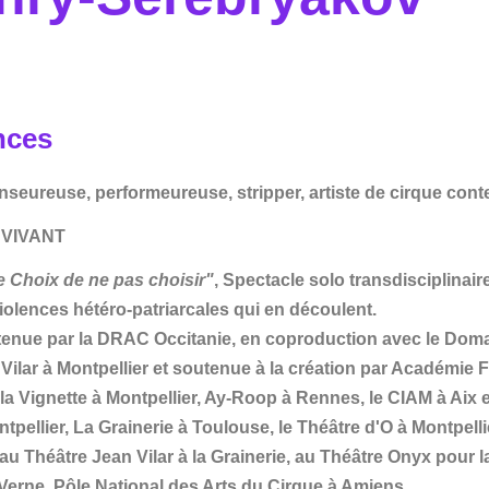
nces
nseureuse, performeureuse, stripper, artiste de cirque con
VIVANT
le Choix de ne pas choisir"
, Spectacle solo transdisciplinaire
violences hétéro-patriarcales qui en découlent.
enue par la DRAC Occitanie, en coproduction avec le Domain
Vilar à Montpellier et soutenue à la création par Académie Fr
 la Vignette à Montpellier, Ay-Roop à Rennes, le CIAM à Aix 
ntpellier, La Grainerie à Toulouse, le Théâtre d'O à Montpelli
u Théâtre Jean Vilar à la Grainerie, au Théâtre Onyx pour l
Verne, Pôle National des Arts du Cirque à Amiens