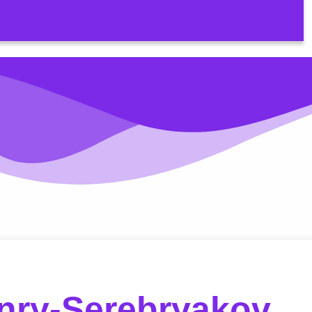
nry-Serebryakov