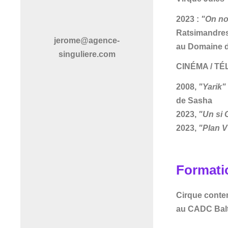
2023 :
"On no
Ratsimandresy
jerome@agence-
au Domaine d
singuliere.com
CINÉMA / T
2008,
"Yarik"
de Sasha
2023,
"Un si 
2023,
"Plan V
Formati
Cirque contem
au CADC Balt