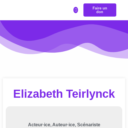
Faire un
LA BOURSE REPRÉSENTRANS
don
Elizabeth Teirlynck
Acteur·ice, Auteur·ice, Scénariste