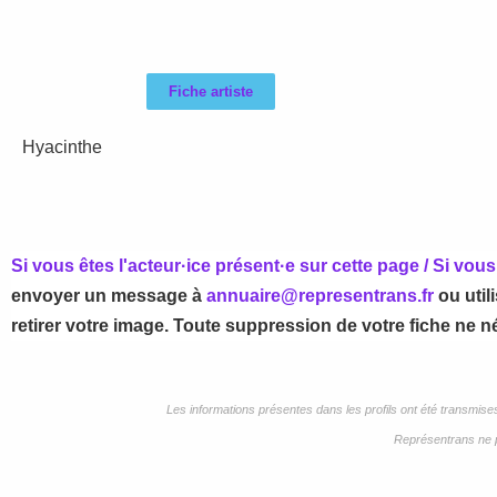
Fiche artiste
Hyacinthe
Si vous êtes l'acteur·ice présent·e sur cette page / Si vo
envoyer un message à
annuaire@representrans.fr
ou util
retirer votre image. Toute suppression de votre fiche ne né
Les informations présentes dans les profils ont été transmis
Représentrans ne p