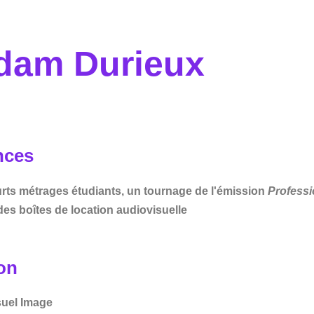
dam Durieux
nces
rts métrages étudiants, un tournage de l'émission
Profess
es boîtes de location audiovisuelle
on
uel Image