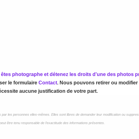
us êtes photographe et détenez les droits d'une des photos 
iser le formulaire
Contact
. Nous pouvons retirer ou modifier
cessite aucune justification de votre part.
es par les personnes elles-mêmes. Elles sont libres de demander leur modification ou suppre
eut être tenu responsable de l’exactitude des informations présentes.